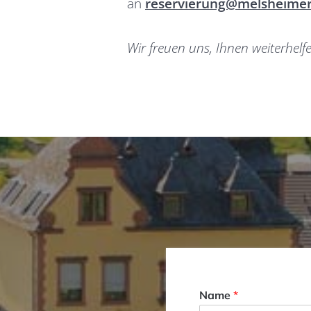
an
reservierung@melsheimer
Wir freuen uns, Ihnen weiterhelf
Name
*