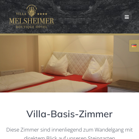
Skip
to
content
Villa-Basis-Zimmer
Diese Zimmer sind innenliegend zum Wandelgang mit
direktem Blick auf unseren Steingarten